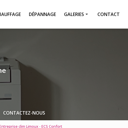
HAUFFAGE
DÉPANNAGE
GALERIES
CONTACT
Climatisation
Chauffage
Dépannage
Pompe à chaleur
ne
Entretien
CONTACTEZ-NOUS
Entreprise clim Limoux - ECS Confort