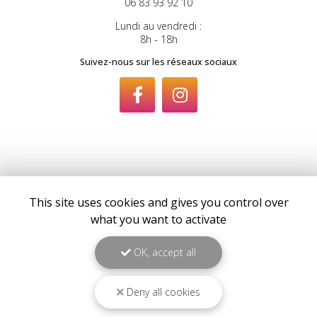
06 03 22 67 84
06 83 93 92 10
Lundi au vendredi :
8h - 18h
Suivez-nous sur les réseaux sociaux
Envoyez un message
This site uses cookies and gives you control over
what you want to activate
Nom Prénom
OK, accept all
Société
Deny all cookies
Email