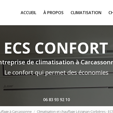
ACCUEIL
À PROPOS
CLIMATISATION
C
ntreprise de climatisation à Carcasson
Le confort qui permet des économies
06 83 93 92 10
hauffage à Carcassonne
Climatisation et chauffage Lézignan-Corbières - EC