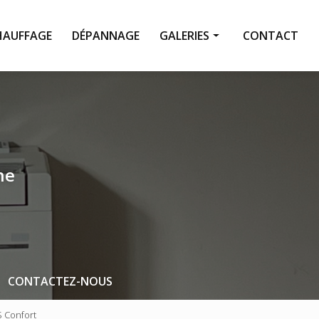
HAUFFAGE
DÉPANNAGE
GALERIES
CONTACT
Climatisation
Chauffage
Dépannage
Pompe à chaleur
ne
Entretien
CONTACTEZ-NOUS
S Confort