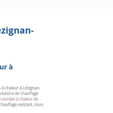
ézignan-
ur à
s à chaleur à Lézignan-
olutions de chauffage
une pompe à chaleur de
chauffage existant, nous