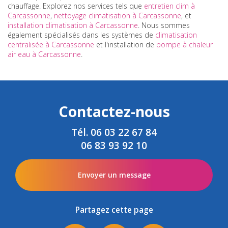
chauffage. Explorez nos services tels que
entretien clim à
Carcassonne
,
nettoyage climatisation à Carcassonne
, et
installation climatisation à Carcassonne
. Nous sommes
également spécialisés dans les systèmes de
climatisation
centralisée à Carcassonne
et l'installation de
pompe à chaleur
air eau à Carcassonne
.
Contactez-nous
Tél.
06 03 22 67 84
06 83 93 92 10
Envoyer un message
Partagez cette page
Facebook
X
Email