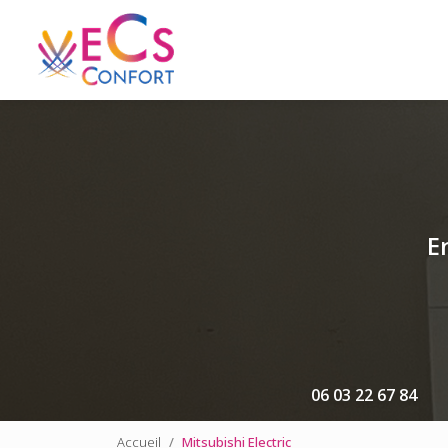
Navigation principale
Aller
au
contenu
principal
E
06 03 22 67 84
Accueil
Mitsubishi Electric